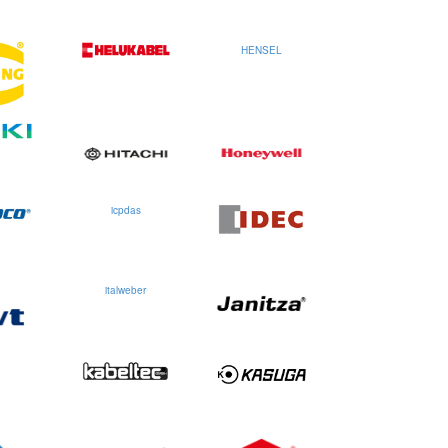
HENSEL
icpdas
italweber