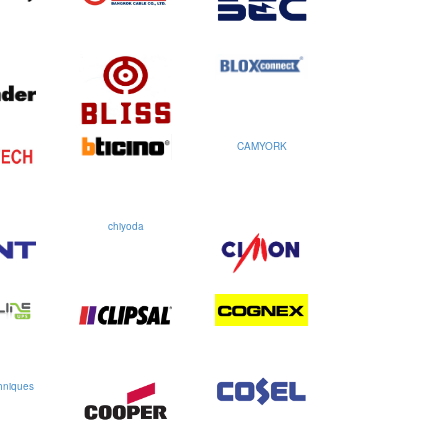
CAMYORK
chiyoda
hniques