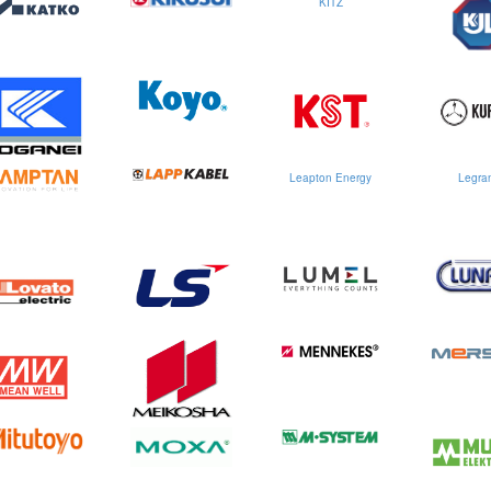
KITZ
Leapton Energy
Legra