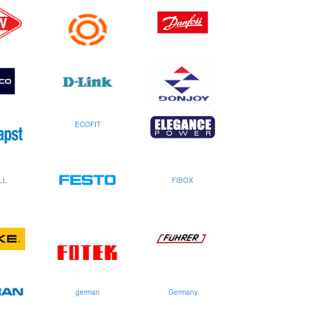
ECOFIT
LL
FIBOX
german
Germany