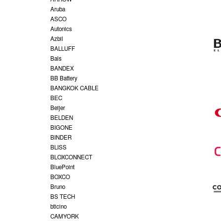
Aruba
ASCO
Autonics
Azbil
BALLUFF
Bals
BANDEX
BB Battery
BANGKOK CABLE
BEC
Beijer
BELDEN
BIGONE
BINDER
BLISS
BLOXCONNECT
BluePoint
BOXCO
Bruno
BS TECH
bticino
CAMYORK