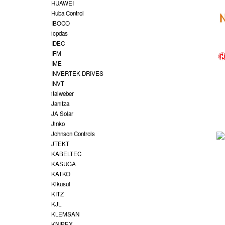
HUAWEI
Huba Control
IBOCO
icpdas
IDEC
IFM
IME
INVERTEK DRIVES
INVT
italweber
Janitza
JA Solar
Jinko
Johnson Controls
JTEKT
KABELTEC
KASUGA
KATKO
Kikusui
KITZ
KJL
KLEMSAN
KNIPEX