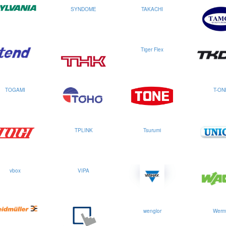
SYNDOME
TAKACHI
Tiger Flex
TOGAMI
T-ON
TPLINK
Tsurumi
vbox
VIPA
wenglor
Werm