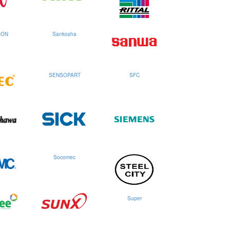
OON
Sankosha
SENSOPART
SFC
Socomec
Super