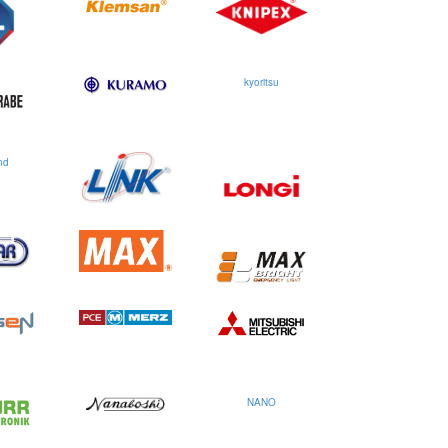
kyoritsu
nd
NANO