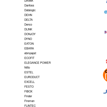
DAIWA
Danfoss
Datalogic
DEHN
DELTA
Denco
DLINK
DONJOY
DYNO
EATON
EBARA
ebmpapst
ECOFIT
ELEGANCE POWER
Nitto
ESTEL
EURODUCT
EXCELL
FESTO
FIBOX
Finder
Fireman
FLINTEC