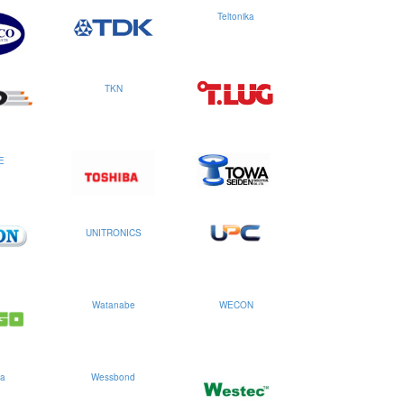
Teltonika
TKN
E
UNITRONICS
Watanabe
WECON
a
Wessbond