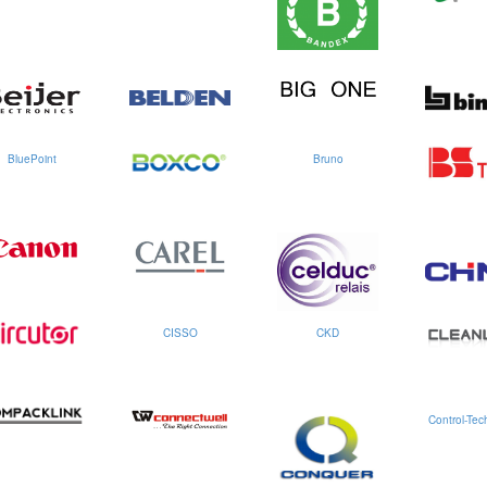
BluePoint
Bruno
CISSO
CKD
Control-Tec