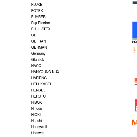
FLUKE
FOTEK
FUHRER
Fuji Electric
FUJI LATEX
GE
GEFRAN
GERMAN
Germany
Giantlok
HACO
HANYOUNG NUX
HARTING
HELUKABEL
HENSEL
HERUTU
HIBOX
Hinode
HIOKI
Hitachi
Honeywell
Hosiwell