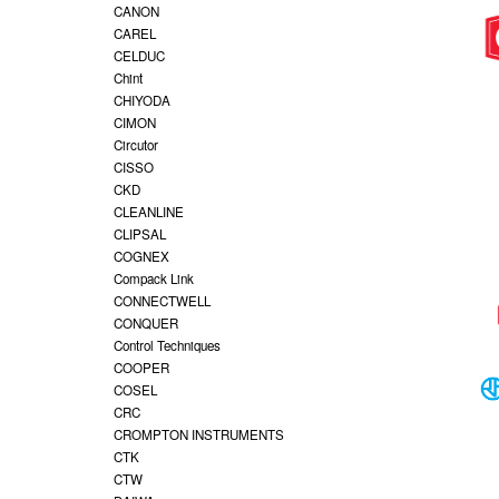
CANON
CAREL
CELDUC
Chint
CHIYODA
CIMON
Circutor
CISSO
CKD
CLEANLINE
CLIPSAL
COGNEX
Compack Link
CONNECTWELL
CONQUER
Control Techniques
COOPER
COSEL
CRC
CROMPTON INSTRUMENTS
CTK
CTW