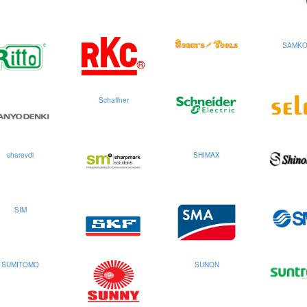
SAMK
Schaffner
sharevdi
SHIMAX
SIM
SUMITOMO
SUNON