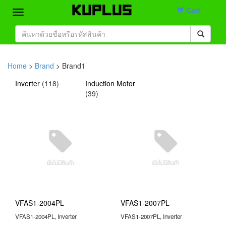
Cart
Home
Brand
Home
>
Brand
> Brand1
Product
Inverter
(
118
)
Induction Motor
(
39
)
Contact
VFAS1-2004PL
VFAS1-2007PL
VFAS1-2004PL, Inverter
VFAS1-2007PL, Inverter