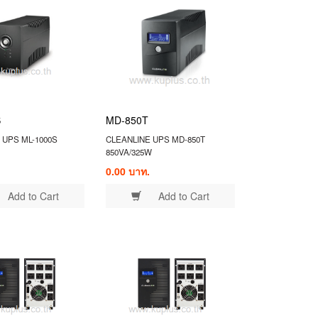
S
MD-850T
 UPS ML-1000S
CLEANLINE UPS MD-850T
850VA/325W
0.00 บาท.
Add to Cart
Add to Cart