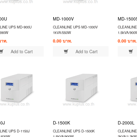
00U
MD-1000V
MD-1500
LINE UPS MD-900U
CLEANLINE UPS MD-1000V
CLEANLINE
/390W
1kVA/550W
1.5kVA/900
บาท.
0.00 บาท.
0.00 บาท.
Add to Cart
Add to Cart
50J
D-1500K
D-2000L
LINE UPS D-1150J
CLEANLINE UPS D-1500K
CLEANLINE
A/630W
1.5kVA/900W
2kVA/1.2kW