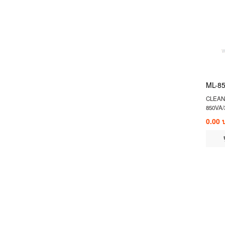
ML-8
CLEAN
850VA
0.00 