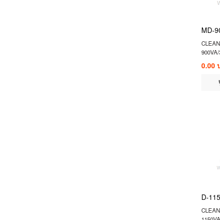
MD-9
CLEAN
900VA
0.00 
D-11
CLEAN
1150V