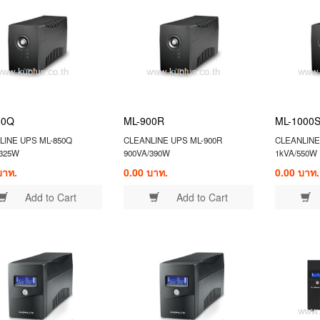
50Q
ML-900R
ML-1000
LINE UPS ML-850Q
CLEANLINE UPS ML-900R
CLEANLINE
/325W
900VA/390W
1kVA/550W
บาท.
0.00 บาท.
0.00 บาท.
Add to Cart
Add to Cart